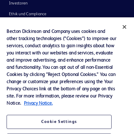
Investoren
Ethik und Compliance
Impressum
Becton Dickinson and Company uses cookies and
Neuigkeiten, Medien und Blogs
other tracking technologies (“Cookies”) to improve our
services, conduct analytics to gain insights about how
Support
you interact with our websites and services, evaluate
Unser Unternehmen
and improve advertising, and enhance performance
and functionality. You can opt out of all non-Essential
Cookies by clicking “Reject Optional Cookies.” You can
AGB
change or customize your preferences using the Your
Privacy Choices link at the bottom of any page on this
Kontaktieren Sie uns
site. For more information, please review our Privacy
Cookie-Einstellungen
Notice.
Privacy Notice.
Datenschutz
Cookie Settings
Nutzungsbedingungen