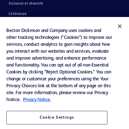
Inclusion et diversité
Littérature
Actualités, médias et blogs
Becton Dickinson and Company uses cookies and
Notre entreprise
other tracking technologies (“Cookies”) to improve our
services, conduct analytics to gain insights about how
Éthique et conformité
you interact with our websites and services, evaluate
Assistance
and improve advertising, and enhance performance
and functionality. You can opt out of all non-Essential
Cookies by clicking “Reject Optional Cookies.” You can
Nous contacter
change or customize your preferences using the Your
Privacy Choices link at the bottom of any page on this
Préférences en matière de cookies
site. For more information, please review our Privacy
Confidentialité
Notice.
Privacy Notice.
Conditions d’utilisation
Cookie Settings
Accessibilité du site Web