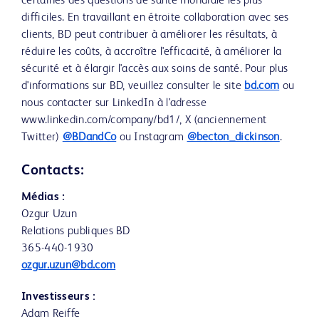
certaines des questions de santé mondiale les plus
difficiles. En travaillant en étroite collaboration avec ses
clients, BD peut contribuer à améliorer les résultats, à
réduire les coûts, à accroître l'efficacité, à améliorer la
sécurité et à élargir l'accès aux soins de santé. Pour plus
d'informations sur BD, veuillez consulter le site
bd.com
ou
nous contacter sur LinkedIn à l'adresse
www.linkedin.com/company/bd1/, X (anciennement
Twitter)
@BDandCo
ou Instagram
@becton_dickinson
.
Contacts:
Médias :
Ozgur Uzun
Relations publiques BD
365-440-1930
ozgur.uzun@bd.com
Investisseurs :
Adam Reiffe