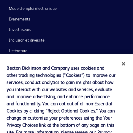
Mode d’emploi électronique
Événements
Investisseurs
Inclusion et diversité
Littérature
Actualités, médias et blogs
Becton Dickinson and Company uses cookies and
Notre entreprise
other tracking technologies (“Cookies”) to improve our
services, conduct analytics to gain insights about how
Éthique et conformité
you interact with our websites and services, evaluate
Assistance
and improve advertising, and enhance performance
and functionality. You can opt out of all non-Essential
Cookies by clicking “Reject Optional Cookies.” You can
Nous contacter
change or customize your preferences using the Your
Privacy Choices link at the bottom of any page on this
Préférences en matière de cookies
site. For more information, please review our Privacy