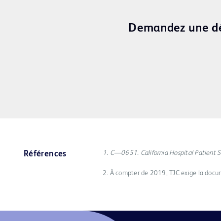
Demandez une dé
1. C—0651. California Hospital Patient 
Références
2. À compter de 2019, TJC exige la doc