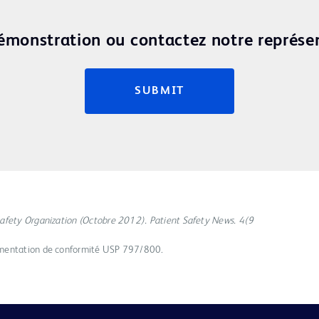
monstration ou contactez notre représe
SUBMIT
Safety Organization (Octobre 2012). Patient Safety News. 4(9
umentation de conformité USP 797/800.