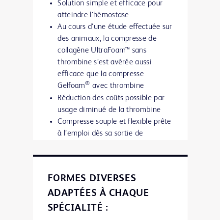
Solution simple et efficace pour
atteindre l’hémostase
Au cours d’une étude effectuée sur
des animaux, la compresse de
collagène UltraFoam™ sans
thrombine s’est avérée aussi
efficace que la compresse
®
Gelfoam
avec thrombine
Réduction des coûts possible par
usage diminué de la thrombine
Compresse souple et flexible prête
à l’emploi dès sa sortie de
l’emballage.
Aucun trempage nécessaire.
FORMES DIVERSES
En savoir plus
ADAPTÉES À CHAQUE
SPÉCIALITÉ :