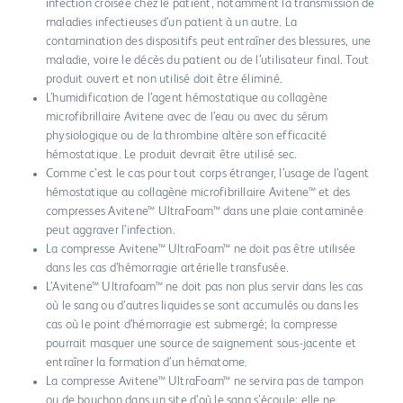
infection croisée chez le patient, notamment la transmission de
maladies infectieuses d’un patient à un autre. La
contamination des dispositifs peut entraîner des blessures, une
maladie, voire le décès du patient ou de l’utilisateur final. Tout
produit ouvert et non utilisé doit être éliminé.
L’humidification de l’agent hémostatique au collagène
microfibrillaire Avitene avec de l’eau ou avec du sérum
physiologique ou de la thrombine altère son efficacité
hémostatique. Le produit devrait être utilisé sec.
Comme c’est le cas pour tout corps étranger, l’usage de l’agent
hémostatique au collagène microfibrillaire Avitene™ et des
compresses Avitene™ UltraFoam™ dans une plaie contaminée
peut aggraver l’infection.
La compresse Avitene™ UltraFoam™ ne doit pas être utilisée
dans les cas d’hémorragie artérielle transfusée.
L’Avitene™ Ultrafoam™ ne doit pas non plus servir dans les cas
où le sang ou d’autres liquides se sont accumulés ou dans les
cas où le point d’hémorragie est submergé; la compresse
pourrait masquer une source de saignement sous-jacente et
entraîner la formation d’un hématome.
La compresse Avitene™ UltraFoam™ ne servira pas de tampon
ou de bouchon dans un site d’où le sang s’écoule; elle ne