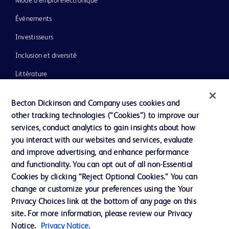
Mode d’emploi électronique
Événements
Investisseurs
Inclusion et diversité
Littérature
Actualités, médias et blogs
Becton Dickinson and Company uses cookies and
Notre entreprise
other tracking technologies (“Cookies”) to improve our
services, conduct analytics to gain insights about how
Éthique et conformité
you interact with our websites and services, evaluate
Assistance
and improve advertising, and enhance performance
and functionality. You can opt out of all non-Essential
Cookies by clicking “Reject Optional Cookies.” You can
Nous contacter
change or customize your preferences using the Your
Privacy Choices link at the bottom of any page on this
Préférences en matière de cookies
site. For more information, please review our Privacy
Confidentialité
Notice.
Privacy Notice.