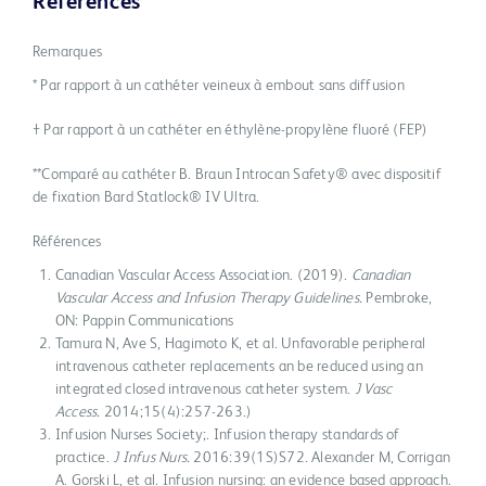
Références
Remarques
* Par rapport à un cathéter veineux à embout sans diffusion
† Par rapport à un cathéter en éthylène-propylène fluoré (FEP)
**Comparé au cathéter B. Braun Introcan Safety® avec dispositif
de fixation Bard Statlock® IV Ultra.
Références
Canadian Vascular Access Association. (2019).
Canadian
Vascular Access and Infusion Therapy Guidelines.
Pembroke,
ON: Pappin Communications
Tamura N, Ave S, Hagimoto K, et al. Unfavorable peripheral
intravenous catheter replacements an be reduced using an
integrated closed intravenous catheter system.
J Vasc
Access.
2014;15(4):257-263.)
Infusion Nurses Society;. Infusion therapy standards of
practice.
J Infus Nurs.
2016:39(1S)S72. Alexander M, Corrigan
A. Gorski L, et al. Infusion nursing: an evidence based approach.