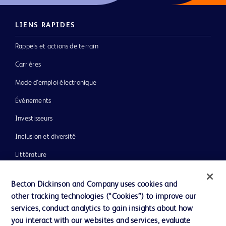
LIENS RAPIDES
Rappels et actions de terrain
Carrières
Mode d’emploi électronique
Événements
Investisseurs
Inclusion et diversité
Littérature
Actualités, médias et blogs
Becton Dickinson and Company uses cookies and
Notre entreprise
other tracking technologies (“Cookies”) to improve our
services, conduct analytics to gain insights about how
Éthique et conformité
you interact with our websites and services, evaluate