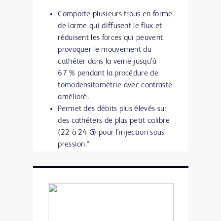
Comporte plusieurs trous en forme
de larme qui diffusent le flux et
réduisent les forces qui peuvent
provoquer le mouvement du
cathéter dans la veine jusqu’à
67 % pendant la procédure de
tomodensitométrie avec contraste
amélioré.
Permet des débits plus élevés sur
des cathéters de plus petit calibre
(22 à 24 G) pour l’injection sous
pression.*
Le cathéter veineux réduit les
effets déstabilisants pouvant
conduire à une extravasation.
L’extrémité à diffusion réduit
jusqu’à 67 % les forces qui
provoquent le mouvement du