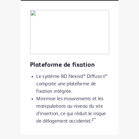
(pouvant entraîner une
contamination par le toucher et
des déconnexions
3,4 *
accidentelles.)
Plateforme de fixation
Le système BD Nexiva™ Diffusics™
comporte une plateforme de
fixation intégrée.
Minimise les mouvements et les
manipulations au niveau du site
d’insertion, ce qui réduit le risque
2**
de délogement accidentel.