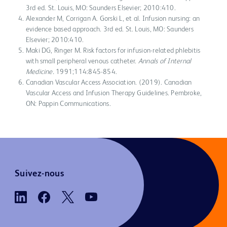
3rd ed. St. Louis, MO: Saunders Elsevier; 2010:410.
Alexander M, Corrigan A. Gorski L, et al. Infusion nursing: an
evidence based approach. 3rd ed. St. Louis, MO: Saunders
Elsevier; 2010:410.
Maki DG, Ringer M. Risk factors for infusion-related phlebitis
with small peripheral venous catheter.
Annals of Internal
Medicine.
1991;114:845-854.
Canadian Vascular Access Association. (2019). Canadian
Vascular Access and Infusion Therapy Guidelines. Pembroke,
ON: Pappin Communications.
Suivez-nous