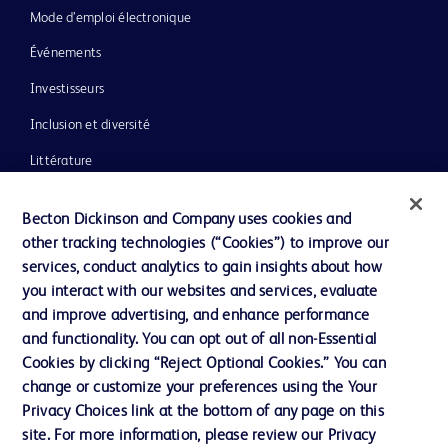
Mode d’emploi électronique
Événements
Investisseurs
Inclusion et diversité
Littérature
Actualités, médias et blogs
Becton Dickinson and Company uses cookies and
Notre entreprise
other tracking technologies (“Cookies”) to improve our
services, conduct analytics to gain insights about how
Éthique et conformité
you interact with our websites and services, evaluate
Assistance
and improve advertising, and enhance performance
and functionality. You can opt out of all non-Essential
Cookies by clicking “Reject Optional Cookies.” You can
Nous contacter
change or customize your preferences using the Your
Privacy Choices link at the bottom of any page on this
Préférences en matière de cookies
site. For more information, please review our Privacy