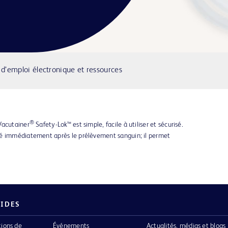
d’emploi électronique et ressources
®
Vacutainer
Safety-Lok™ est simple, facile à utiliser et sécurisé.
vé immédiatement après le prélèvement sanguin; il permet
PIDES
tions de
Événements
Actualités, médias et blogs