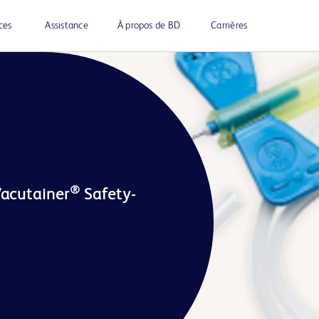
ces
Assistance
À propos de BD
Carrières
®
Vacutainer
 Safety-