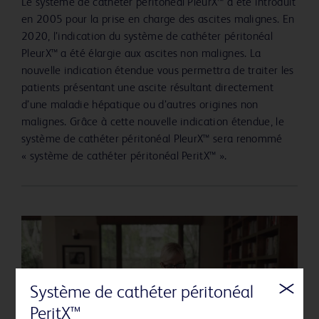
Le système de cathéter péritonéal PleurX™ a été introduit
en 2005 pour la prise en charge des ascites malignes. En
2020, l’indication du système de cathéter péritonéal
PleurX™ a été élargie aux ascites non malignes. La
nouvelle indication étendue vous permettra de traiter les
patients présentant une ascite résultant directement
d’une maladie hépatique ou d’autres origines non
malignes. Grâce à cette nouvelle indication étendue, le
système de cathéter péritonéal PleurX™ sera renommé
« système de cathéter péritonéal PeritX™ ».
Système de cathéter péritonéal
PeritX™