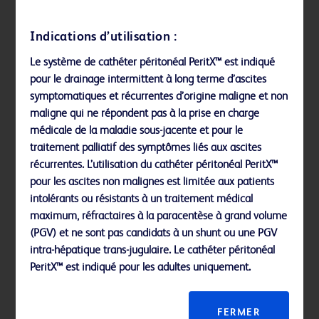
Play
Indications d’utilisation :
Le système de cathéter péritonéal PeritX™ est indiqué
Video
pour le drainage intermittent à long terme d’ascites
symptomatiques et récurrentes d’origine maligne et non
maligne qui ne répondent pas à la prise en charge
médicale de la maladie sous-jacente et pour le
traitement palliatif des symptômes liés aux ascites
récurrentes. L’utilisation du cathéter péritonéal PeritX™
pour les ascites non malignes est limitée aux patients
intolérants ou résistants à un traitement médical
maximum, réfractaires à la paracentèse à grand volume
(PGV) et ne sont pas candidats à un shunt ou une PGV
intra-hépatique trans-jugulaire. Le cathéter péritonéal
PeritX™ est indiqué pour les adultes uniquement.
La ligne de drainage verrouillable est utilisée pour
drainer des liquides à l’aide d’une unité d’aspiration
FERMER
Références