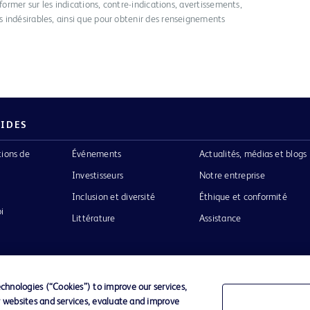
former sur les indications, contre-indications, avertissements,
 indésirables, ainsi que pour obtenir des renseignements
PIDES
tions de
Événements
Actualités, médias et blogs
Investisseurs
Notre entreprise
Inclusion et diversité
Éthique et conformité
i
Littérature
Assistance
hnologies (“Cookies”) to improve our services,
r websites and services, evaluate and improve