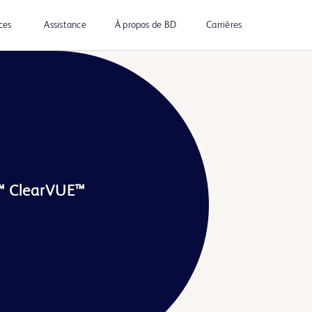
ces
Assistance
À propos de BD
Carrières
™ ClearVUE™