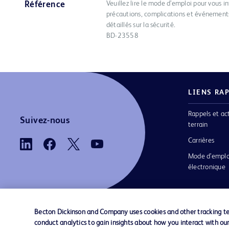
Veuillez lire le mode d’emploi pour vous in
Référence
précautions, complications et événements
détaillés sur la sécurité.
BD-23558
LIENS RA
Rappels et ac
Suivez-nous
terrain
Carrières
Mode d’emplo
électronique
Becton Dickinson and Company uses cookies and other tracking tec
conduct analytics to gain insights about how you interact with ou