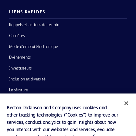
LIENS RAPIDES
Rappels et actions de terrain
Carrières
Mode d’emploi électronique
Événements
Investisseurs
Inclusion et diversité
Littérature
Actualités, médias et blogs
Becton Dickinson and Company uses cookies and
Notre entreprise
other tracking technologies (“Cookies”) to improve our
services, conduct analytics to gain insights about how
Éthique et conformité
you interact with our websites and services, evaluate
Assistance