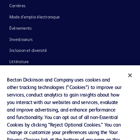
Carrières
Mode d’emploi électronique
Événements
Investisseurs
Inclusion et diversité
Littérature
Actualités, médias et blogs
Becton Dickinson and Company uses cookies and
Notre entreprise
other tracking technologies (“Cookies”) to improve our
services, conduct analytics to gain insights about how
Éthique et conformité
you interact with our websites and services, evaluate
Assistance
and improve advertising, and enhance performance
and functionality. You can opt out of all non-Essential
Cookies by clicking “Reject Optional Cookies.” You can
Nous contacter
change or customize your preferences using the Your