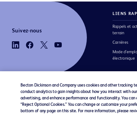
LIENS RA
Rappels et ac
Suivez-nous
terrain
Carrières
Mode d’emplo
électronique
Becton Dickinson and Company uses cookies and other tracking tec
conduct analytics to gain insights about how you interact with ou
Nous contacter
Préférences en matière de cookies
advertising, and enhance performance and functionality. You can op
“Reject Optional Cookies.” You can change or customize your prefe
bottom of any page on this site. For more information, please rev
© 2026 BD. Tous droits réservés. BD et le log
sont des marques commerciales de Becton, Di
and Company. Toutes les autres marques
appartiennent à leurs propriétaires respectifs.