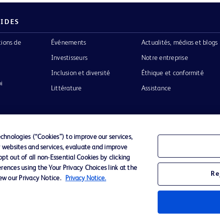
PIDES
tions de
Événements
Actualités, médias et blogs
Investisseurs
Notre entreprise
Inclusion et diversité
Éthique et conformité
i
Littérature
Assistance
hnologies (“Cookies”) to improve our services,
r websites and services, evaluate and improve
Confidentialité
Conditions d’utilisation
Accessibilit
t out of all non-Essential Cookies by clicking
rences using the Your Privacy Choices link at the
Re
iew our Privacy Notice.
Privacy Notice.
o de BD
ckinson