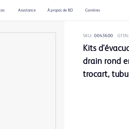
ces
Assistance
À propos de BD
Carrières
SKU:
0043600
GTIN:
Kits d'évacua
drain rond e
trocart, tub