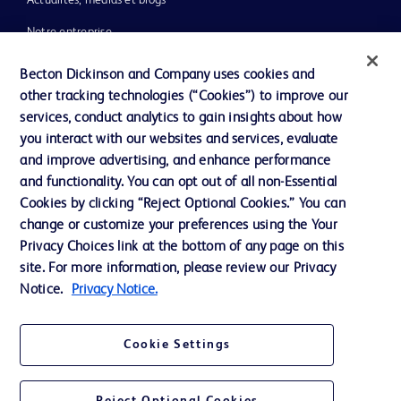
Actualités, médias et blogs
Notre entreprise
Éthique et conformité
Becton Dickinson and Company uses cookies and
other tracking technologies (“Cookies”) to improve our
Assistance
services, conduct analytics to gain insights about how
you interact with our websites and services, evaluate
and improve advertising, and enhance performance
Nous contacter
and functionality. You can opt out of all non-Essential
Préférences en matière de cookies
Cookies by clicking “Reject Optional Cookies.” You can
change or customize your preferences using the Your
Confidentialité
Privacy Choices link at the bottom of any page on this
Conditions d’utilisation
site. For more information, please review our Privacy
Notice.
Privacy Notice.
Accessibilité du site Web
Cookie Settings