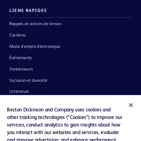
LIENS RAPIDES
Rappels et actions de terrain
Carrières
Mode d’emploi électronique
Événements
Investisseurs
Inclusion et diversité
Littérature
Actualités, médias et blogs
Becton Dickinson and Company uses cookies and
Notre entreprise
other tracking technologies (“Cookies”) to improve our
services, conduct analytics to gain insights about how
Éthique et conformité
you interact with our websites and services, evaluate
Assistance
and improve advertising, and enhance performance