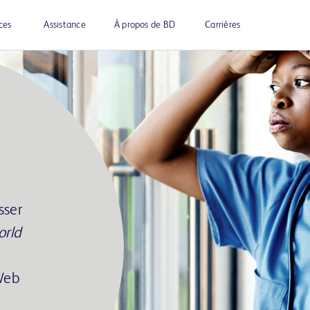
ces
Assistance
À propos de BD
Carrières
sser
orld
 Web