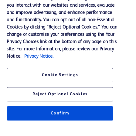
you interact with our websites and services, evaluate
Assistance
and improve advertising, and enhance performance
and functionality. You can opt out of all non-Essential
Cookies by clicking “Reject Optional Cookies.” You can
Nous contacter
change or customize your preferences using the Your
Privacy Choices link at the bottom of any page on this
Préférences en matière de cookies
site. For more information, please review our Privacy
Confidentialité
Notice.
Privacy Notice.
Conditions d’utilisation
Cookie Settings
Accessibilité du site Web
Reject Optional Cookies
Confirm
© 2026 BD. Tous droits réservés. BD et le logo de BD sont des marques
commerciales de Becton, Dickinson and Company. Toutes les autres
marques appartiennent à leurs propriétaires respectifs.