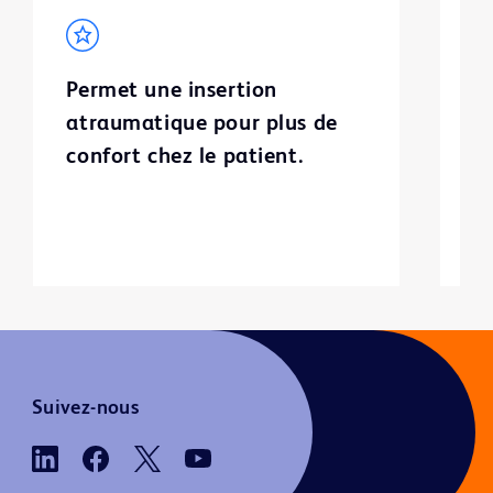
Permet une insertion
L
atraumatique pour plus de
c
confort chez le patient.
au
r
du
Suivez-nous