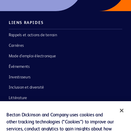
LIENS RAPIDES
Rappels et actions de terrain
Carrières
Mode d’emploi électronique
Événements
Investisseurs
Inclusion et diversité
Littérature
Actualités, médias et blogs
Becton Dickinson and Company uses cookies and
Notre entreprise
other tracking technologies (“Cookies”) to improve our
services, conduct analytics to gain insights about how
Éthique et conformité