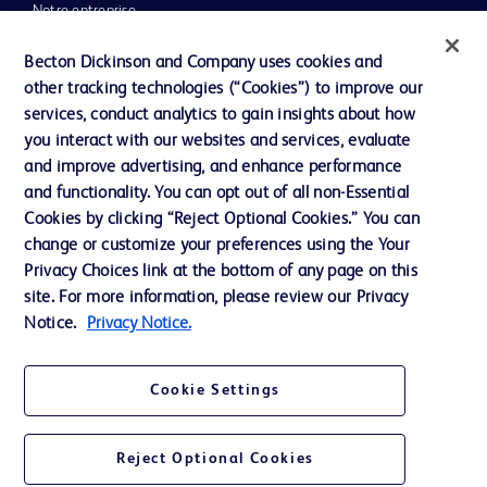
Notre entreprise
Éthique et conformité
Becton Dickinson and Company uses cookies and
other tracking technologies (“Cookies”) to improve our
Assistance
services, conduct analytics to gain insights about how
you interact with our websites and services, evaluate
and improve advertising, and enhance performance
Nous contacter
and functionality. You can opt out of all non-Essential
Préférences en matière de cookies
Cookies by clicking “Reject Optional Cookies.” You can
change or customize your preferences using the Your
Confidentialité
Privacy Choices link at the bottom of any page on this
Conditions d’utilisation
site. For more information, please review our Privacy
Notice.
Privacy Notice.
Accessibilité du site Web
Cookie Settings
Reject Optional Cookies
© 2026 BD. Tous droits réservés. BD et le logo de BD sont des marques
commerciales de Becton, Dickinson and Company. Toutes les autres