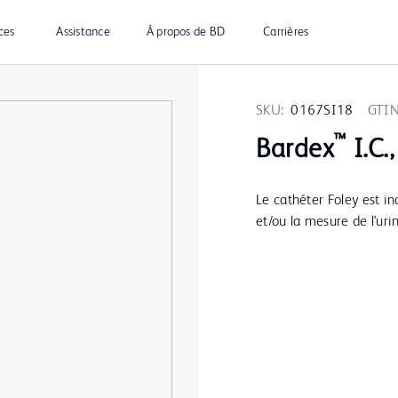
ces
Assistance
À propos de BD
Carrières
SKU:
0167SI18
GTIN
™
Bardex
I.C.,
Le cathéter Foley est in
et/ou la mesure de l'uri