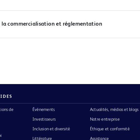
 la commercialisation et réglementation
PIDES
tions de
Événements
Actualités, médias et blogs
Investisseurs
Notre entreprise
Inclusion et diversité
Éthique et conformité
i
Littérature
Assistance