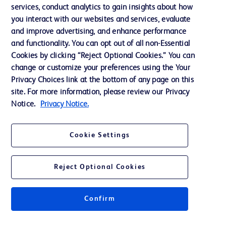
services, conduct analytics to gain insights about how
Éthique et conformité
you interact with our websites and services, evaluate
Assistance
and improve advertising, and enhance performance
and functionality. You can opt out of all non-Essential
Cookies by clicking “Reject Optional Cookies.” You can
Nous contacter
change or customize your preferences using the Your
Privacy Choices link at the bottom of any page on this
Préférences en matière de cookies
site. For more information, please review our Privacy
Confidentialité
Notice.
Privacy Notice.
Conditions d’utilisation
Cookie Settings
Accessibilité du site Web
Reject Optional Cookies
Confirm
© 2026 BD. Tous droits réservés. BD et le logo de BD sont des marques
commerciales de Becton, Dickinson and Company. Toutes les autres
marques appartiennent à leurs propriétaires respectifs.