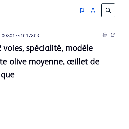
00801741017803
2 voies, spécialité, modèle
te olive moyenne, œillet de
ique