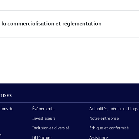
 la commercialisation et réglementation
PIDES
tions de
Événements
Actualités, médias et blogs
Investisseurs
Notre entreprise
Inclusion et diversité
Éthique et conformité
i
Littérature
Assistance