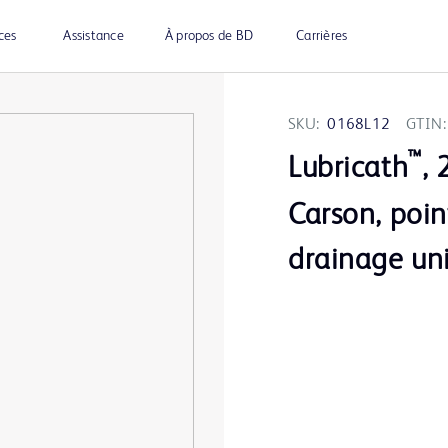
ces
Assistance
À propos de BD
Carrières
SKU:
0168L12
GTIN:
™
Lubricath
, 
Carson, poin
drainage un