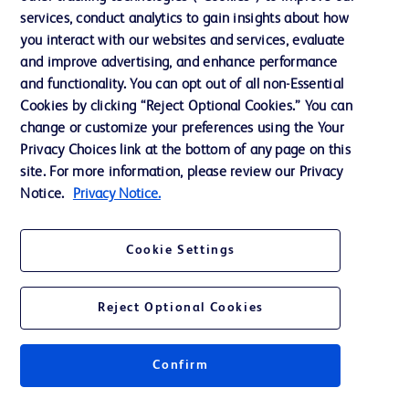
services, conduct analytics to gain insights about how
Éthique et conformité
you interact with our websites and services, evaluate
Assistance
and improve advertising, and enhance performance
and functionality. You can opt out of all non-Essential
Cookies by clicking “Reject Optional Cookies.” You can
Nous contacter
change or customize your preferences using the Your
Privacy Choices link at the bottom of any page on this
Préférences en matière de cookies
site. For more information, please review our Privacy
Confidentialité
Notice.
Privacy Notice.
Conditions d’utilisation
Cookie Settings
Accessibilité du site Web
Reject Optional Cookies
Confirm
© 2026 BD. Tous droits réservés. BD et le logo de BD sont des marques
commerciales de Becton, Dickinson and Company. Toutes les autres
marques appartiennent à leurs propriétaires respectifs.