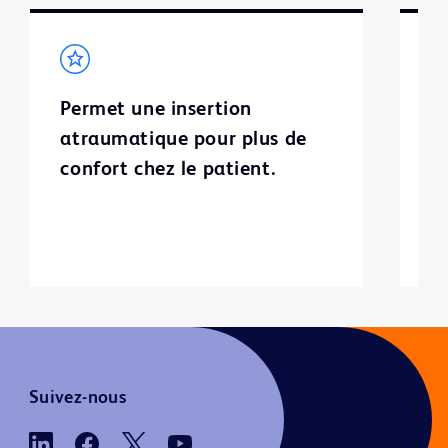
Permet une insertion
L
atraumatique pour plus de
c
confort chez le patient.
au
r
du
Suivez-nous