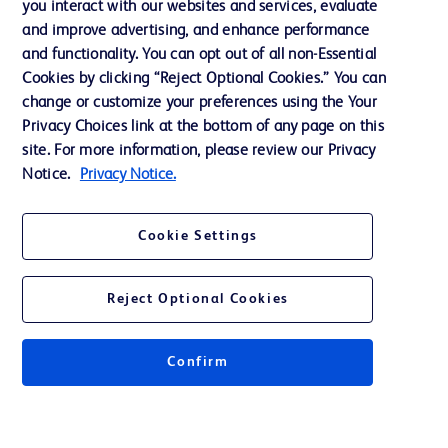
you interact with our websites and services, evaluate
Assistance
and improve advertising, and enhance performance
and functionality. You can opt out of all non-Essential
Cookies by clicking “Reject Optional Cookies.” You can
Nous contacter
change or customize your preferences using the Your
Privacy Choices link at the bottom of any page on this
Préférences en matière de cookies
site. For more information, please review our Privacy
Confidentialité
Notice.
Privacy Notice.
Conditions d’utilisation
Cookie Settings
Accessibilité du site Web
Reject Optional Cookies
Confirm
© 2026 BD. Tous droits réservés. BD et le logo de BD sont des marques
commerciales de Becton, Dickinson and Company. Toutes les autres
marques appartiennent à leurs propriétaires respectifs.