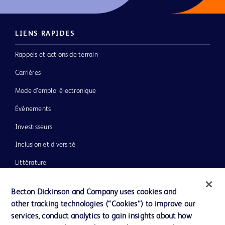
LIENS RAPIDES
Rappels et actions de terrain
Carrières
Mode d’emploi électronique
Événements
Investisseurs
Inclusion et diversité
Littérature
Actualités, médias et blogs
Becton Dickinson and Company uses cookies and
Notre entreprise
other tracking technologies (“Cookies”) to improve our
services, conduct analytics to gain insights about how
Éthique et conformité