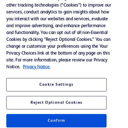
Notre entreprise
other tracking technologies (“Cookies”) to improve our
services, conduct analytics to gain insights about how
Éthique et conformité
you interact with our websites and services, evaluate
Assistance
and improve advertising, and enhance performance
and functionality. You can opt out of all non-Essential
Cookies by clicking “Reject Optional Cookies.” You can
Nous contacter
change or customize your preferences using the Your
Privacy Choices link at the bottom of any page on this
Préférences en matière de cookies
site. For more information, please review our Privacy
Confidentialité
Notice.
Privacy Notice.
Conditions d’utilisation
Cookie Settings
Accessibilité du site Web
Reject Optional Cookies
Confirm
© 2026 BD. Tous droits réservés. BD et le logo de BD sont des marques
commerciales de Becton, Dickinson and Company. Toutes les autres