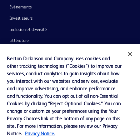
Événements
Investisseurs
Inclusion et diversité
Littérature
Actualités, médias et blogs
Becton Dickinson and Company uses cookies and
Notre entreprise
other tracking technologies (“Cookies”) to improve our
services, conduct analytics to gain insights about how
Éthique et conformité
you interact with our websites and services, evaluate
Assistance
and improve advertising, and enhance performance
and functionality. You can opt out of all non-Essential
Cookies by clicking “Reject Optional Cookies.” You can
Nous contacter
change or customize your preferences using the Your
Privacy Choices link at the bottom of any page on this
Préférences en matière de cookies
site. For more information, please review our Privacy
Confidentialité
Notice.
Privacy Notice.