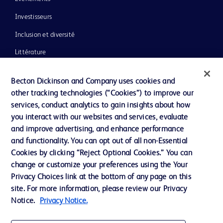
Investisseurs
Inclusion et diversité
Littérature
Actualités, médias et blogs
Becton Dickinson and Company uses cookies and
Notre entreprise
other tracking technologies (“Cookies”) to improve our
services, conduct analytics to gain insights about how
Éthique et conformité
you interact with our websites and services, evaluate
Assistance
and improve advertising, and enhance performance
and functionality. You can opt out of all non-Essential
Cookies by clicking “Reject Optional Cookies.” You can
Nous contacter
change or customize your preferences using the Your
Privacy Choices link at the bottom of any page on this
Préférences en matière de cookies
site. For more information, please review our Privacy
Confidentialité
Notice.
Privacy Notice.
Conditions d’utilisation