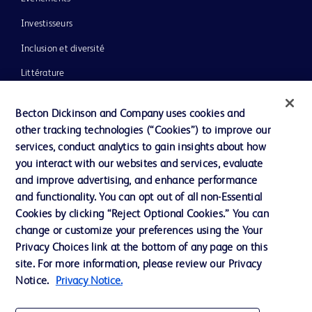
Investisseurs
Inclusion et diversité
Littérature
Actualités, médias et blogs
Becton Dickinson and Company uses cookies and
Notre entreprise
other tracking technologies (“Cookies”) to improve our
services, conduct analytics to gain insights about how
Éthique et conformité
you interact with our websites and services, evaluate
Assistance
and improve advertising, and enhance performance
and functionality. You can opt out of all non-Essential
Cookies by clicking “Reject Optional Cookies.” You can
Nous contacter
change or customize your preferences using the Your
Privacy Choices link at the bottom of any page on this
Préférences en matière de cookies
site. For more information, please review our Privacy
Confidentialité
Notice.
Privacy Notice.
Conditions d’utilisation