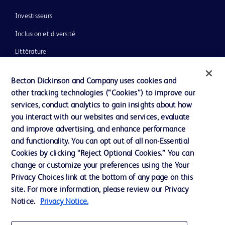
Investisseurs
Inclusion et diversité
Littérature
Actualités, médias et blogs
Becton Dickinson and Company uses cookies and
Notre entreprise
other tracking technologies (“Cookies”) to improve our
services, conduct analytics to gain insights about how
Éthique et conformité
you interact with our websites and services, evaluate
Assistance
and improve advertising, and enhance performance
and functionality. You can opt out of all non-Essential
Cookies by clicking “Reject Optional Cookies.” You can
Nous contacter
change or customize your preferences using the Your
Privacy Choices link at the bottom of any page on this
Préférences en matière de cookies
site. For more information, please review our Privacy
Confidentialité
Notice.
Privacy Notice.
Conditions d’utilisation