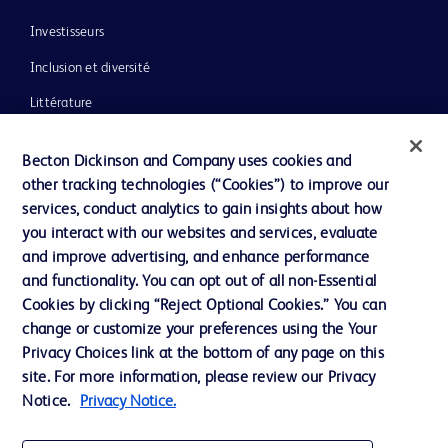
Investisseurs
Inclusion et diversité
Littérature
Actualités, médias et blogs
Becton Dickinson and Company uses cookies and
Notre entreprise
other tracking technologies (“Cookies”) to improve our
services, conduct analytics to gain insights about how
Éthique et conformité
you interact with our websites and services, evaluate
Assistance
and improve advertising, and enhance performance
and functionality. You can opt out of all non-Essential
Cookies by clicking “Reject Optional Cookies.” You can
Nous contacter
change or customize your preferences using the Your
Privacy Choices link at the bottom of any page on this
Préférences en matière de cookies
site. For more information, please review our Privacy
Confidentialité
Notice.
Privacy Notice.
Conditions d’utilisation