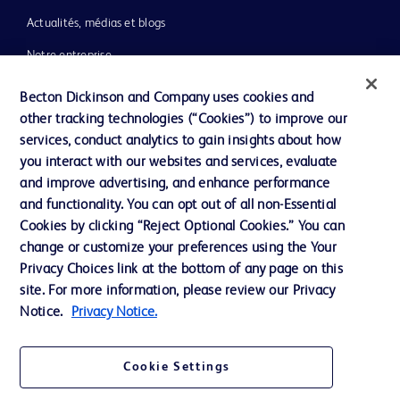
Actualités, médias et blogs
Notre entreprise
Éthique et conformité
Becton Dickinson and Company uses cookies and
other tracking technologies (“Cookies”) to improve our
Assistance
services, conduct analytics to gain insights about how
you interact with our websites and services, evaluate
and improve advertising, and enhance performance
Nous contacter
and functionality. You can opt out of all non-Essential
Préférences en matière de cookies
Cookies by clicking “Reject Optional Cookies.” You can
change or customize your preferences using the Your
Confidentialité
Privacy Choices link at the bottom of any page on this
Conditions d’utilisation
site. For more information, please review our Privacy
Notice.
Privacy Notice.
Accessibilité du site Web
Cookie Settings