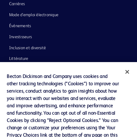
Carrières
Mode d’emploi électronique
Événements
Investisseurs
Inclusion et diversité
Littérature
Actualités, médias et blogs
Becton Dickinson and Company uses cookies and
Notre entreprise
other tracking technologies (“Cookies”) to improve our
services, conduct analytics to gain insights about how
Éthique et conformité
you interact with our websites and services, evaluate
Assistance
and improve advertising, and enhance performance
and functionality. You can opt out of all non-Essential
Cookies by clicking “Reject Optional Cookies.” You can
Nous contacter
change or customize your preferences using the Your
Privacy Choices link at the bottom of any page on this