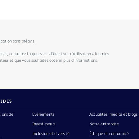
ication sans préavis.
tes, consultez toujours les « Directives d’utilisation » fournies
teur et que vous souhaitez obtenir plus d’informations,
PIDES
tions de
Événements
Actualités, médias et blogs
Investisseurs
Notre entreprise
Inclusion et diversité
Éthique et conformité