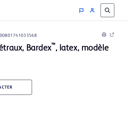
00801741033568
™
étraux, Bardex
, latex, modèle
ACTER