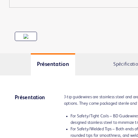
Présentation
Spécificati
J-tip guidewires are stainless steel and a
Présentation
options. They come packaged sterile and f
For Safety/Tight Coils – BD Guidewire
designed stainless steel to minimize 
For Safety/Welded Tips – Both ends of
rounded tips for smoothness, and weld