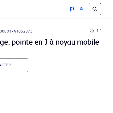
00801741052873
age, pointe en J à noyau mobile
ACTER