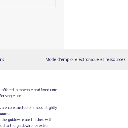
ons
Mode d’emploi électronique et ressources
re offered in movable and fixed core
or single use.
s are constructed of smooth tightly
trauma.
 the guidewire are finished with
ed to the guidewire for extra