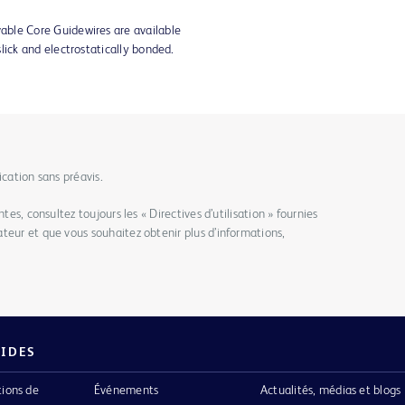
ble Core Guidewires are available
lick and electrostatically bonded.
ication sans préavis.
tes, consultez toujours les « Directives d’utilisation » fournies
teur et que vous souhaitez obtenir plus d’informations,
PIDES
tions de
Événements
Actualités, médias et blogs