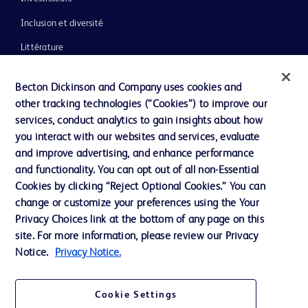
Inclusion et diversité
Littérature
Actualités, médias et blogs
Becton Dickinson and Company uses cookies and
Notre entreprise
other tracking technologies (“Cookies”) to improve our
services, conduct analytics to gain insights about how
Éthique et conformité
you interact with our websites and services, evaluate
Assistance
and improve advertising, and enhance performance
and functionality. You can opt out of all non-Essential
Cookies by clicking “Reject Optional Cookies.” You can
Nous contacter
change or customize your preferences using the Your
Privacy Choices link at the bottom of any page on this
Préférences en matière de cookies
site. For more information, please review our Privacy
Confidentialité
Notice.
Privacy Notice.
Conditions d’utilisation
Cookie Settings
Accessibilité du site Web