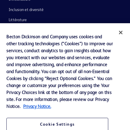
Inclusion et diversité
Littérature
Actualités, médias et blogs
Becton Dickinson and Company uses cookies and
Notre entreprise
other tracking technologies (“Cookies”) to improve our
services, conduct analytics to gain insights about how
Éthique et conformité
you interact with our websites and services, evaluate
Assistance
and improve advertising, and enhance performance
and functionality. You can opt out of all non-Essential
Cookies by clicking “Reject Optional Cookies.” You can
Nous contacter
change or customize your preferences using the Your
Privacy Choices link at the bottom of any page on this
Préférences en matière de cookies
site. For more information, please review our Privacy
Confidentialité
Notice.
Privacy Notice.
Conditions d’utilisation
Cookie Settings
Accessibilité du site Web