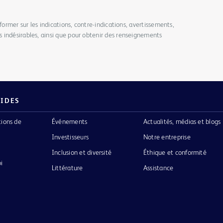
former sur les indications, contre-indications, avertissements,
 indésirables, ainsi que pour obtenir des renseignements
PIDES
tions de
Événements
Actualités, médias et blogs
Investisseurs
Notre entreprise
Inclusion et diversité
Éthique et conformité
i
Littérature
Assistance