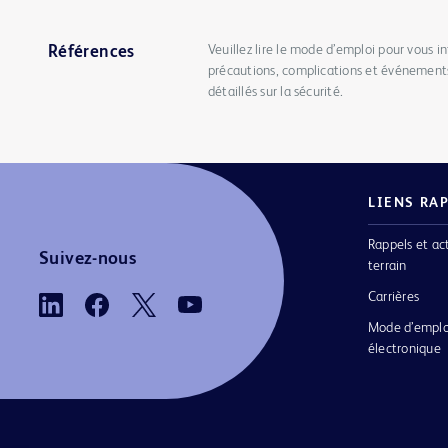
Veuillez lire le mode d’emploi pour vous in
Références
précautions, complications et événements
détaillés sur la sécurité.
LIENS RA
Rappels et ac
Suivez-nous
terrain
Carrières
Mode d’emplo
électronique