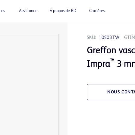
ces
Assistance
À propos de BD
Carrières
SKU:
10S03TW
GTIN
Greffon vasc
™
Impra
3 mm
NOUS CONT