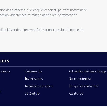
isation des prothèses, quelles qu’elles soient, peuvent notamment
ammation, adhérences, formation de fistules, hématome et
taillés et des directives d’utilisation, consultez la notice de
PIDES
tions de
Événements
Actualités, médias et blogs
Investisseurs
Notre entreprise
Inclusion et diversité
Éthique et conformité
i
Littérature
Assistance