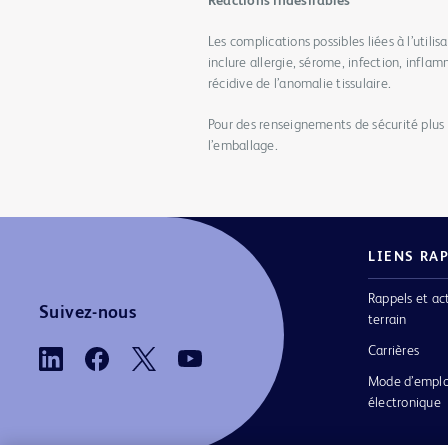
Réactions indésirables
Les complications possibles liées à l’util
inclure allergie, sérome, infection, infl
récidive de l’anomalie tissulaire.
Pour des renseignements de sécurité plus dé
l’emballage.
LIENS RA
Rappels et ac
Suivez-nous
terrain
Carrières
Mode d’emplo
électronique