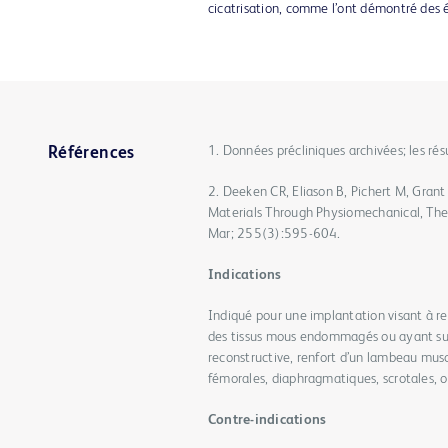
cicatrisation, comme l’ont démontré des é
1. Données précliniques archivées; les ré
Références
2. Deeken CR, Eliason B, Pichert M, Grant 
Materials Through Physiomechanical, Th
Mar; 255(3):595-604.
Indications
Indiqué pour une implantation visant à ren
des tissus mous endommagés ou ayant sub
reconstructive, renfort d’un lambeau musc
fémorales, diaphragmatiques, scrotales, om
Contre-indications