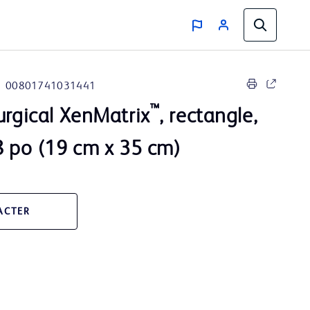
00801741031441
™
urgical XenMatrix
, rectangle,
8 po (19 cm x 35 cm)
ACTER