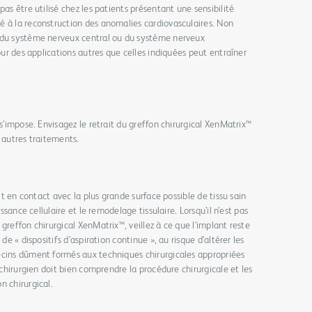
pas être utilisé chez les patients présentant une sensibilité
é à la reconstruction des anomalies cardiovasculaires. Non
 du système nerveux central ou du système nerveux
pour des applications autres que celles indiquées peut entraîner
 s’impose. Envisagez le retrait du greffon chirurgical XenMatrix™
 autres traitements.
oit en contact avec la plus grande surface possible de tissu sain
issance cellulaire et le remodelage tissulaire. Lorsqu’il n’est pas
greffon chirurgical XenMatrix™, veillez à ce que l’implant reste
de « dispositifs d’aspiration continue », au risque d’altérer les
ecins dûment formés aux techniques chirurgicales appropriées
 chirurgien doit bien comprendre la procédure chirurgicale et les
n chirurgical.