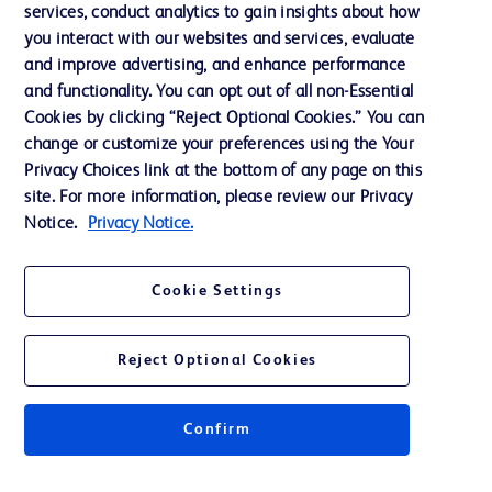
services, conduct analytics to gain insights about how
Éthique et conformité
you interact with our websites and services, evaluate
Assistance
and improve advertising, and enhance performance
and functionality. You can opt out of all non-Essential
Cookies by clicking “Reject Optional Cookies.” You can
Nous contacter
change or customize your preferences using the Your
Privacy Choices link at the bottom of any page on this
Préférences en matière de cookies
site. For more information, please review our Privacy
Confidentialité
Notice.
Privacy Notice.
Conditions d’utilisation
Cookie Settings
Accessibilité du site Web
Reject Optional Cookies
Confirm
© 2026 BD. Tous droits réservés. BD et le logo de BD sont des marques
commerciales de Becton, Dickinson and Company. Toutes les autres
marques appartiennent à leurs propriétaires respectifs.