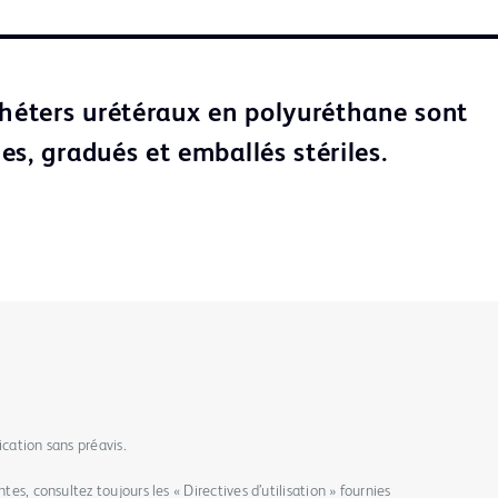
théters urétéraux en polyuréthane sont
s, gradués et emballés stériles.
ication sans préavis.
tes, consultez toujours les « Directives d’utilisation » fournies