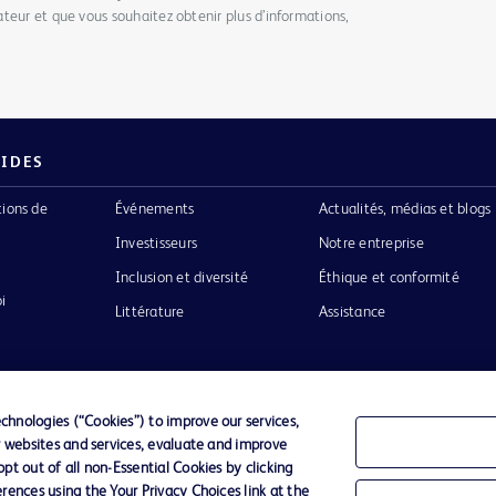
teur et que vous souhaitez obtenir plus d’informations,
PIDES
tions de
Événements
Actualités, médias et blogs
Investisseurs
Notre entreprise
Inclusion et diversité
Éthique et conformité
i
Littérature
Assistance
hnologies (“Cookies”) to improve our services,
r websites and services, evaluate and improve
Confidentialité
Conditions d’utilisation
Accessibilit
t out of all non-Essential Cookies by clicking
rences using the Your Privacy Choices link at the