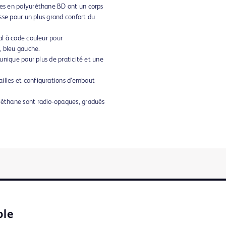
les en polyuréthane BD ont un corps
lisse pour un plus grand confort du
tal à code couleur pour
e, bleu gauche.
e unique pour plus de praticité et une
illes et configurations d’embout
uréthane sont radio-opaques, gradués
ble