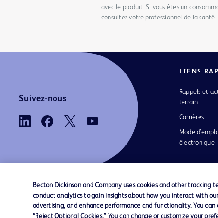
avec le produit. Si vous êtes un consomma
consultez votre professionnel de la santé.
LIENS RA
Rappels et ac
Suivez-nous
terrain
Carrières
Mode d’emplo
électronique
Becton Dickinson and Company uses cookies and other tracking tec
conduct analytics to gain insights about how you interact with ou
Nous contacter
Préférences en matière de cookies
advertising, and enhance performance and functionality. You can op
“Reject Optional Cookies.” You can change or customize your prefe