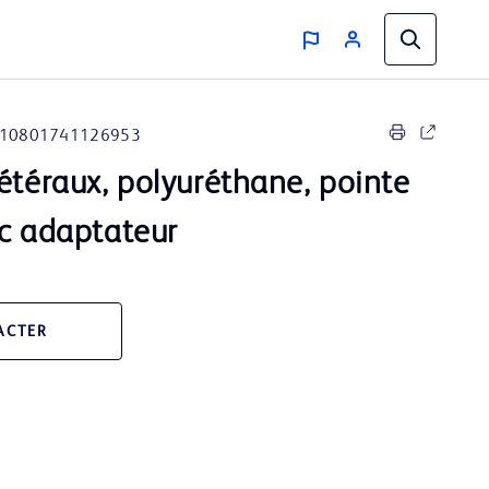
10801741126953
étéraux, polyuréthane, pointe
ec adaptateur
ACTER