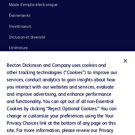
Mode d’emploi électronique
Événements
Investisseurs
Inclusion et diversité
Littérature
Actualités, médias et blogs
Becton Dickinson and Company uses cookies and
Notre entreprise
other tracking technologies (“Cookies”) to improve our
services, conduct analytics to gain insights about how
Éthique et conformité
you interact with our websites and services, evaluate
Assistance
and improve advertising, and enhance performance
and functionality. You can opt out of all non-Essential
Cookies by clicking “Reject Optional Cookies.” You can
Nous contacter
change or customize your preferences using the Your
Privacy Choices link at the bottom of any page on this
Préférences en matière de cookies
site. For more information, please review our Privacy