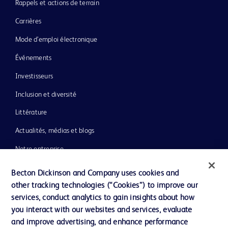
Rappels et actions de terrain
Carrières
Mode d’emploi électronique
Événements
Investisseurs
Inclusion et diversité
Littérature
Actualités, médias et blogs
Notre entreprise
Éthique et conformité
Becton Dickinson and Company uses cookies and
other tracking technologies (“Cookies”) to improve our
Assistance
services, conduct analytics to gain insights about how
you interact with our websites and services, evaluate
and improve advertising, and enhance performance
Nous contacter