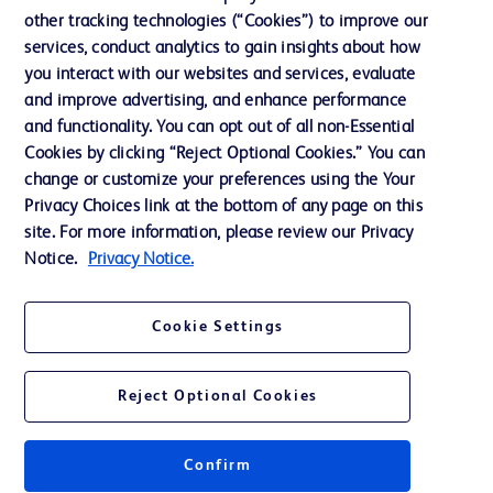
Notre entreprise
other tracking technologies (“Cookies”) to improve our
services, conduct analytics to gain insights about how
Éthique et conformité
you interact with our websites and services, evaluate
Assistance
and improve advertising, and enhance performance
and functionality. You can opt out of all non-Essential
Cookies by clicking “Reject Optional Cookies.” You can
Nous contacter
change or customize your preferences using the Your
Privacy Choices link at the bottom of any page on this
Préférences en matière de cookies
site. For more information, please review our Privacy
Confidentialité
Notice.
Privacy Notice.
Conditions d’utilisation
Cookie Settings
Accessibilité du site Web
Reject Optional Cookies
Confirm
© 2026 BD. Tous droits réservés. BD et le logo de BD sont des marques
commerciales de Becton, Dickinson and Company. Toutes les autres