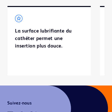
La surface lubrifiante du
L
cathéter permet une
p
insertion plus douce.
l
ca
in
Suivez-nous