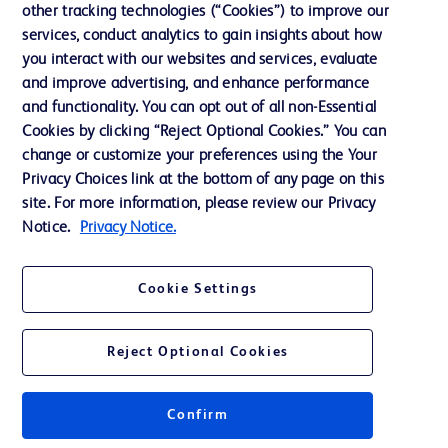
Notre entreprise
other tracking technologies (“Cookies”) to improve our
services, conduct analytics to gain insights about how
Éthique et conformité
you interact with our websites and services, evaluate
Assistance
and improve advertising, and enhance performance
and functionality. You can opt out of all non-Essential
Cookies by clicking “Reject Optional Cookies.” You can
Nous contacter
change or customize your preferences using the Your
Privacy Choices link at the bottom of any page on this
Préférences en matière de cookies
site. For more information, please review our Privacy
Confidentialité
Notice.
Privacy Notice.
Conditions d’utilisation
Cookie Settings
Accessibilité du site Web
Reject Optional Cookies
Confirm
© 2026 BD. Tous droits réservés. BD et le logo de BD sont des marques
commerciales de Becton, Dickinson and Company. Toutes les autres