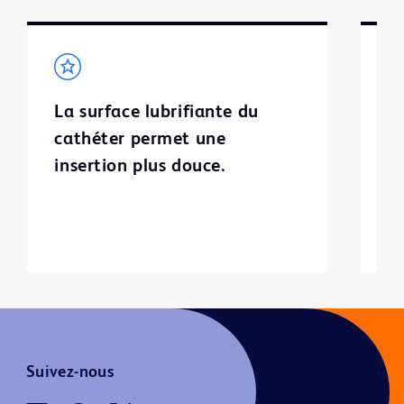
La surface lubrifiante du
L
cathéter permet une
p
insertion plus douce.
l
ca
in
Suivez-nous