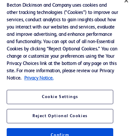
Becton Dickinson and Company uses cookies and
Notre entreprise
other tracking technologies (“Cookies”) to improve our
services, conduct analytics to gain insights about how
Éthique et conformité
you interact with our websites and services, evaluate
Assistance
and improve advertising, and enhance performance
and functionality. You can opt out of all non-Essential
Cookies by clicking “Reject Optional Cookies.” You can
Nous contacter
change or customize your preferences using the Your
Privacy Choices link at the bottom of any page on this
Préférences en matière de cookies
site. For more information, please review our Privacy
Confidentialité
Notice.
Privacy Notice.
Conditions d’utilisation
Cookie Settings
Accessibilité du site Web
Reject Optional Cookies
Confirm
© 2026 BD. Tous droits réservés. BD et le logo de BD sont des marques