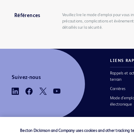
Veuillez lire le mode d’emploi pour vous in
Références
précautions, complications et événements
détaillés sur la sécurité.
LIENS RA
Rappels et ac
Suivez-nous
terrain
Carrières
Mode d’emplo
électronique
Becton Dickinson and Company uses cookies and other tracking tec