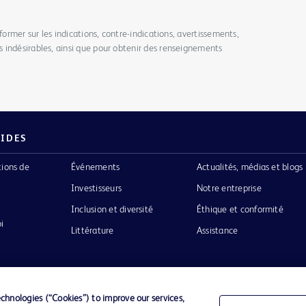
former sur les indications, contre-indications, avertissements,
 indésirables, ainsi que pour obtenir des renseignements
PIDES
tions de
Événements
Actualités, médias et blogs
Investisseurs
Notre entreprise
Inclusion et diversité
Éthique et conformité
i
Littérature
Assistance
hnologies (“Cookies”) to improve our services,