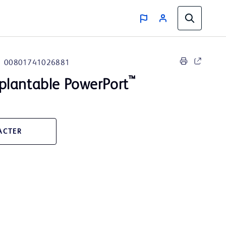
00801741026881
™
lantable PowerPort
ACTER