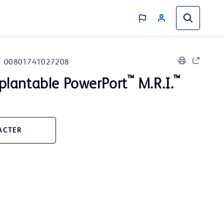
00801741027208
™
™
lantable PowerPort
M.R.I.
ACTER