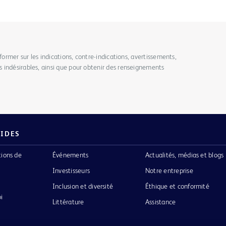
former sur les indications, contre-indications, avertissements,
 indésirables, ainsi que pour obtenir des renseignements
PIDES
tions de
Événements
Actualités, médias et blogs
Investisseurs
Notre entreprise
Inclusion et diversité
Éthique et conformité
i
Littérature
Assistance