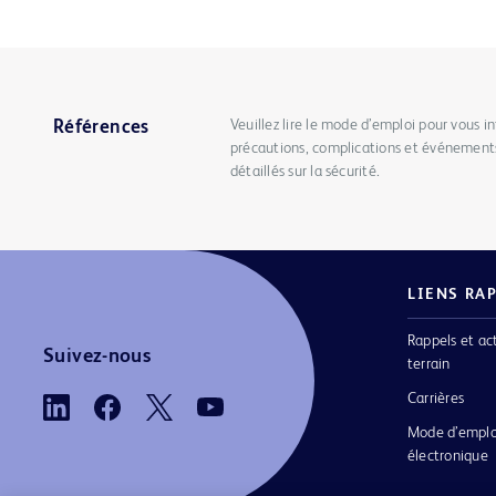
Veuillez lire le mode d’emploi pour vous in
Références
précautions, complications et événements
détaillés sur la sécurité.
LIENS RA
Rappels et ac
Suivez-nous
terrain
Carrières
Mode d’emplo
électronique