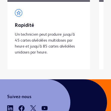
Rapidité
P
Un technicien peut produire jusqu’à 
• 
45 cartes alvéolées multidoses par 
ép
heure et jusqu’à 85 cartes alvéolées 
• 
unidoses par heure.
ba
pr
re
Suivez-nous