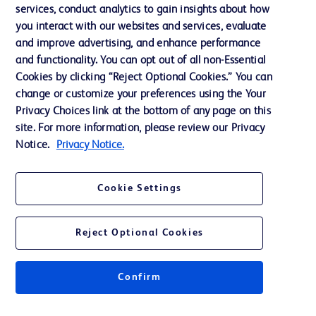
services, conduct analytics to gain insights about how
Éthique et conformité
you interact with our websites and services, evaluate
Assistance
and improve advertising, and enhance performance
and functionality. You can opt out of all non-Essential
Cookies by clicking “Reject Optional Cookies.” You can
Nous contacter
change or customize your preferences using the Your
Privacy Choices link at the bottom of any page on this
Préférences en matière de cookies
site. For more information, please review our Privacy
Confidentialité
Notice.
Privacy Notice.
Conditions d’utilisation
Cookie Settings
Accessibilité du site Web
Reject Optional Cookies
Confirm
© 2026 BD. Tous droits réservés. BD et le logo de BD sont des marques
commerciales de Becton, Dickinson and Company. Toutes les autres
marques appartiennent à leurs propriétaires respectifs.