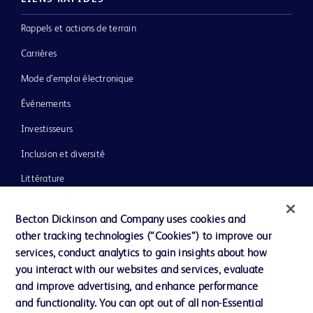
Rappels et actions de terrain
Carrières
Mode d’emploi électronique
Événements
Investisseurs
Inclusion et diversité
Littérature
Actualités, médias et blogs
Becton Dickinson and Company uses cookies and
Notre entreprise
other tracking technologies (“Cookies”) to improve our
services, conduct analytics to gain insights about how
Éthique et conformité
you interact with our websites and services, evaluate
Assistance
and improve advertising, and enhance performance
and functionality. You can opt out of all non-Essential